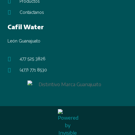
Productos
Contáctanos
Cafil Water
León Guanajuato
477 525 3826
(477) 771 8530