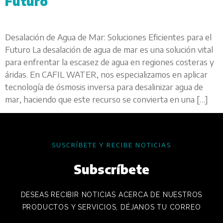
Futuro
Desalación de Agua de Mar: Soluciones Eficientes para el
Futuro La desalación de agua de mar es una solución vital
para enfrentar la escasez de agua en regiones costeras y
áridas. En CAFIL WATER, nos especializamos en aplicar
tecnología de ósmosis inversa para desalinizar agua de
mar, haciendo que este recurso se convierta en una […]
SUSCRÍBETE Y RECIBE NOTICIAS
Subscríbete
DESEAS RECIBIR NOTICIAS ACERCA DE NUESTROS
PRODUCTOS Y SERVICIOS, DÉJANOS TU CORREO